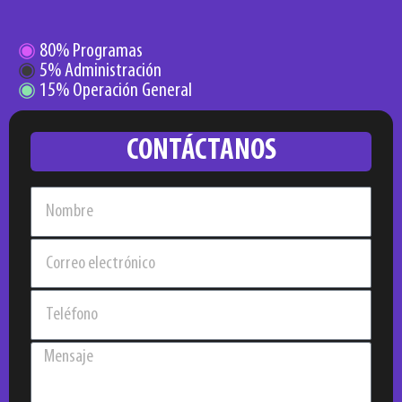
◉
80% Programas
◉
5% Administración
◉
15% Operación General
CONTÁCTANOS