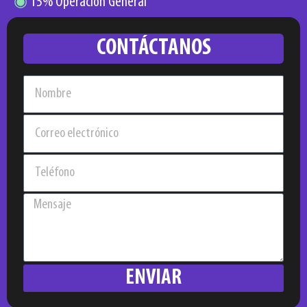
◉
15% Operación General
CONTÁCTANOS
ENVIAR