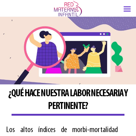
Ir
al
contenido
¿QUÉ HACE NUESTRA LABOR NECESARIA Y
PERTINENTE?
Los altos índices de morbi-mortalidad