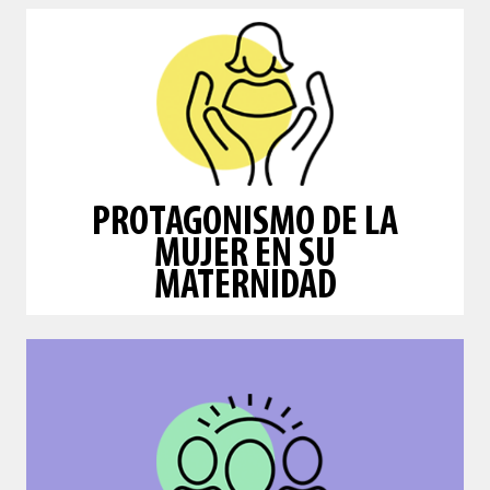
maternidad.
de decisiones y disfrute de su
capacidad de la mujer para la toma
Fomentamos la confianza, intuición y
MATERNIDAD
PROTAGONISMO DE LA
MUJER EN SU
MUJER EN SU
PROTAGONISMO DE LA
MATERNIDAD
bebé.
derechos humanos, al igual que su
respeto a su dignidad, integridad y