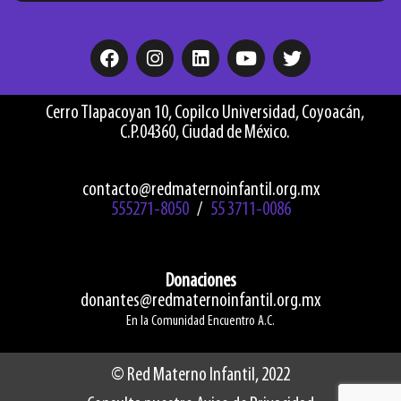
F
I
L
Y
T
a
n
i
o
w
c
s
n
u
i
e
t
k
t
t
Cerro Tlapacoyan 10, Copilco Universidad, Coyoacán,
b
a
e
u
t
C.P.04360, Ciudad de México.
o
g
d
b
e
o
r
i
e
r
k
a
n
contacto@redmaternoinfantil.org.mx
m
555271-8050
/
55 3711-0086
Donaciones
donantes@redmaternoinfantil.org.mx
En la Comunidad Encuentro A.C.
© Red Materno Infantil, 2022