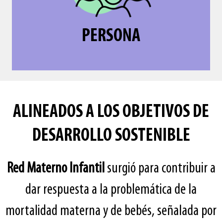
personas, mujeres y madres, con total
Nuestras usuarias nos importan como
PERSONA
PERSONA
ALINEADOS A LOS OBJETIVOS DE
DESARROLLO SOSTENIBLE
Red Materno Infantil
surgió para contribuir a
dar respuesta a la problemática de la
mortalidad materna y de bebés, señalada por