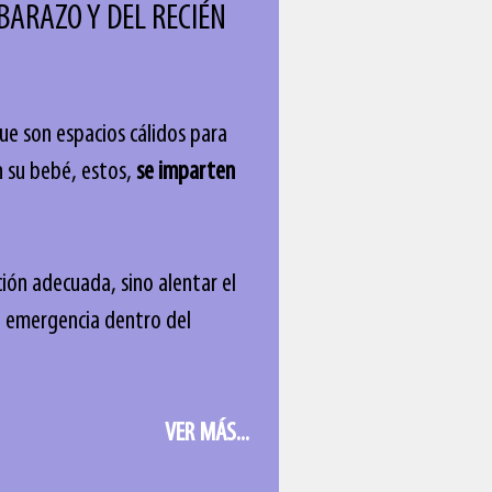
BARAZO Y DEL RECIÉN
ue son espacios cálidos para
n su bebé, estos,
se imparten
l embarazo
ción adecuada, sino alentar el
a emergencia dentro del
VER MÁS...