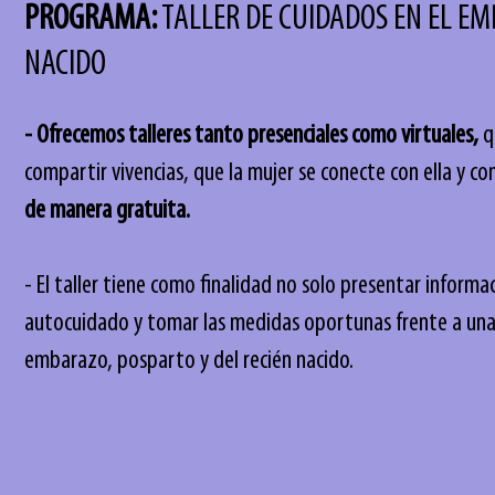
PROGRAMA:
TALLER DE CUIDADOS EN EL EM
NACIDO
Sesión 5. Lactancia y mi alrededor
- Ofrecemos talleres tanto presenciales como virtuales,
q
Sesión 4. Nació mi bebé ¿ahora qué?
compartir vivencias, que la mujer se conecte con ella y co
Sesión 3. Preparando el nacimiento
de manera gratuita.
Sesión 2. Autoconocimiento emocional
Sesión 1. Hábitos de cuidado para mi bebé y yo en e
- El taller tiene como finalidad no solo presentar informa
Estas serán tus sesiones:
autocuidado y tomar las medidas oportunas frente a un
embarazo, posparto y del recién nacido.