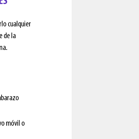
ES
lo cualquier
 de la
na.
mbarazo
vo móvil o