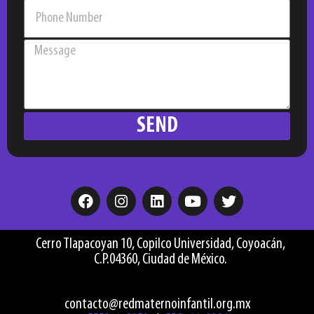
SEND
F
I
L
Y
T
a
n
i
o
w
c
s
n
u
i
e
t
k
t
t
Cerro Tlapacoyan 10, Copilco Universidad, Coyoacán,
b
a
e
u
t
C.P.04360, Ciudad de México.
o
g
d
b
e
o
r
i
e
r
k
a
n
contacto@redmaternoinfantil.org.mx
m