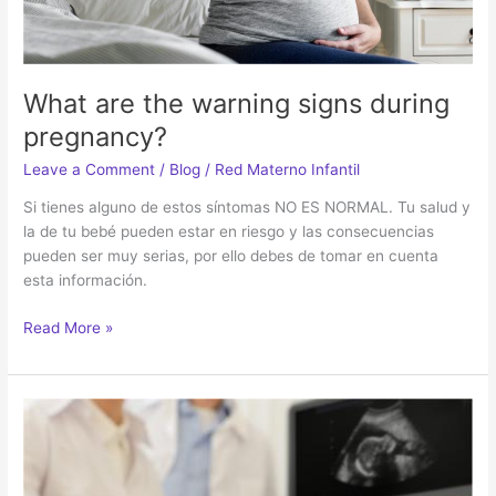
What are the warning signs during
pregnancy?
Leave a Comment
/
Blog
/
Red Materno Infantil
Si tienes alguno de estos síntomas NO ES NORMAL. Tu salud y
la de tu bebé pueden estar en riesgo y las consecuencias
pueden ser muy serias, por ello debes de tomar en cuenta
esta información.
Read More »
La
importancia
del
Control