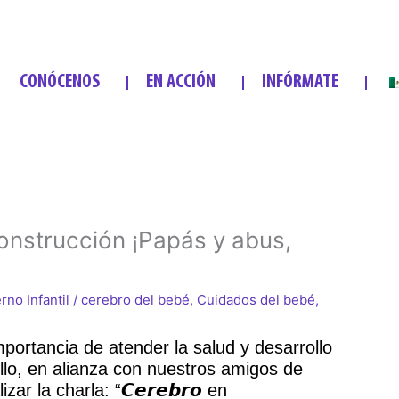
CONÓCENOS
EN ACCIÓN
INFÓRMATE
onstrucción ¡Papás y abus,
rno Infantil
/
cerebro del bebé
,
Cuidados del bebé
,
portancia de atender la salud y desarrollo
llo, en alianza con nuestros amigos de
r la charla: “𝘾𝙚𝙧𝙚𝙗𝙧𝙤 en