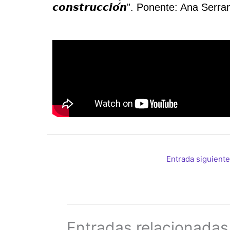
𝙘𝙤𝙣𝙨𝙩𝙧𝙪𝙘𝙘𝙞𝙤́𝙣”. Ponente: Ana 
Entrada siguient
Entradas relacionadas