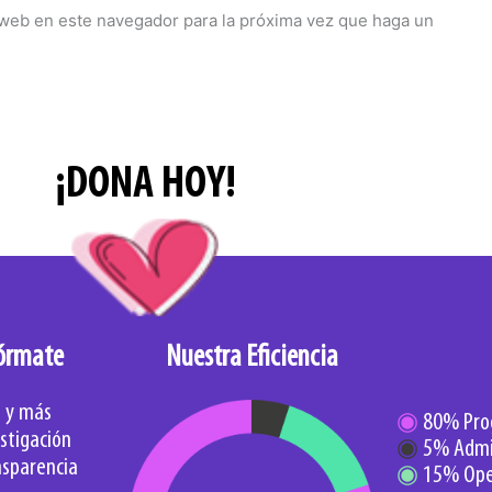
o web en este navegador para la próxima vez que haga un
¡DONA HOY!
órmate
Nuestra Eficiencia
g y más
◉
80% Pro
stigación
◉
5% Admin
nsparencia
◉
15% Oper