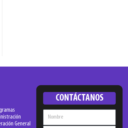
CONTÁCTANOS
gramas
istración
ación General