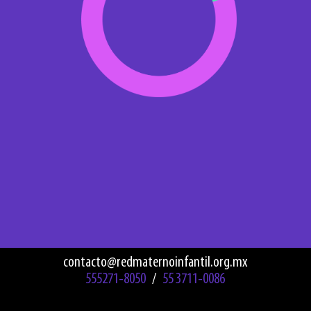
contacto@redmaternoinfantil.org.mx
555271-8050
/
55 3711-0086